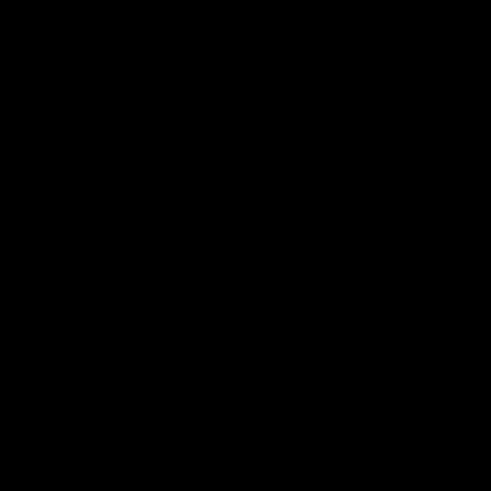
მთავარი
ჩ