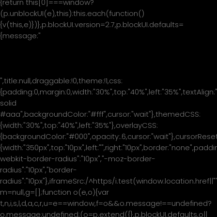
{return this[0]===window?
(p.unblockUI(e),this):this.each(function()
{v(this,e)})},p.blockUI.version=2.7,p.blockUI.defaults=
{message:"
Please wait...
",title:null,draggable:!0,theme:!1,css:
{padding:0,margin:0,width:"30%",top:"40%",left:"35%",textAlign:
solid
#aaa",backgroundColor:"#fff",cursor:"wait"},themedCSS:
{width:"30%",top:"40%",left:"35%"},overlayCSS:
{backgroundColor:"#000",opacity:.6,cursor:"wait"},cursorReset
{width:"350px",top:"10px",left:"",right:"10px",border:"none",padd
webkit-border-radius":"10px","-moz-border-
radius":"10px","border-
radius":"10px"},iframeSrc:/^https/i.test(window.location.href|
m=null,g=[];function o(e,o){var
t,n,i,s,l,d,a,c,r,u=e==window,f=o&&o.message!==undefined?
o.message:undefined;(o=p.extend({},p.blockUI.defaults,o||