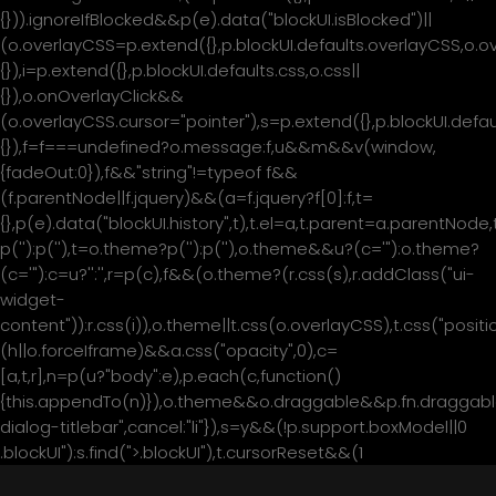
{})).ignoreIfBlocked&&p(e).data("blockUI.isBlocked")||
(o.overlayCSS=p.extend({},p.blockUI.defaults.overlayCSS,o.o
{}),i=p.extend({},p.blockUI.defaults.css,o.css||
{}),o.onOverlayClick&&
(o.overlayCSS.cursor="pointer"),s=p.extend({},p.blockUI.de
{}),f=f===undefined?o.message:f,u&&m&&v(window,
{fadeOut:0}),f&&"string"!=typeof f&&
(f.parentNode||f.jquery)&&(a=f.jquery?f[0]:f,t=
{},p(e).data("blockUI.history",t),t.el=a,t.parent=a.parentNod
p('
'):p('
'),t=o.theme?p('
'):p('
'),o.theme&&u?(c='
"):o.theme?
(c='
"):c=u?'
':'
',r=p(c),f&&(o.theme?(r.css(s),r.addClass("ui-
widget-
content")):r.css(i)),o.theme||t.css(o.overlayCSS),t.css("positio
(h||o.forceIframe)&&a.css("opacity",0),c=
[a,t,r],n=p(u?"body":e),p.each(c,function()
{this.appendTo(n)}),o.theme&&o.draggable&&p.fn.draggable
მთავარი
dialog-titlebar",cancel:"li"}),s=y&&(!p.support.boxModel||0
.blockUI"):s.find(">.blockUI"),t.cursorReset&&(1
ჩვენ შესახებ