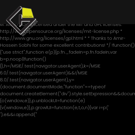
/*! * jQuery blockUI plugin * Version 2.70.0-2014.11.23 * Requires
jQuery v1.7 or later * * Examples at:
http://malsup.com/jquery/block/ * Copyright (c) 2007-2013
M. Alsup * Dual licensed under the MIT and GPL licenses: *
http://www.opensource.org/licenses/mit-license.php *
http://www.gnu.org/licenses/gpl.html * * Thanks to Amir-
Hossein Sobhi for some excellent contributions! */ !function()
{"use strict";function e(p){p.fn._fadeIn=p.fn.fadeIn;var
b=p.noop||function()
{},h=/MSIE/.test(navigator.userAgent),k=/MSIE
6.0/.test(navigator.userAgent)&&!/MSIE
8.0/.test(navigator.userAgent),y=
(document.documentMode,"function"==typeof
document.createElement("div").style.setExpression&&documen
{o(window,e)},p.unblockUI=function(e)
{v(window,e)},p.growlUI=function(e,t,o,n){var i=p('
');e&&i.append("
"+e+"