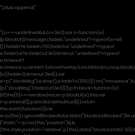
"),t&&i.append("
"+t+"
"),o===undefined&&(o=3e3);var s=function(e)
{p.blockUI({message:i,fadeIn:"undefined"!=typeof(e=e||
{}).fadeIn?e.fadeIn:700,fadeOut:"undefined"!=typeof
e.fadeOut?e.fadeOut:1e3,timeout:"undefined"!=typeof
e.timeout?
e.timeout:o,centerY:!1,showOverlay:!1,onUnblock:n,css:p.blockU
{s({fadeIn:0,timeout:3e4});var
e=p(".blockMsg");e.stop(),e.fadeTo(300,1)}).on("mouseout",fu
{p(".blockMsg").fadeOut(1e3)})},p.fn.block=function(e)
{if(this[0]===window)return p.blockUI(e),this;var
t=p.extend({},p.blockUI.defaults,e||{});return
this.each(function(){var
e=p(this);t.ignoreIfBlocked&&e.data("blockUI.isBlocked")||e.u
{"static"==p.css(this,"position")&&
(this.style.position="relative",p(this).data("blockUI.static",!0)