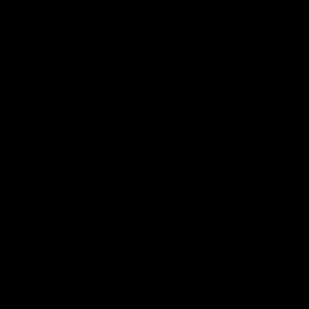
მაისი 24, 2025