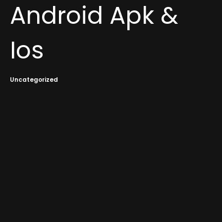
Android Apk &
Ios
Uncategorized