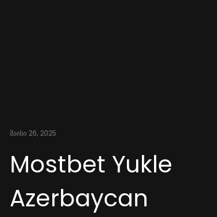
მაისი 26, 2025
Mostbet Yukle
Azerbaycan