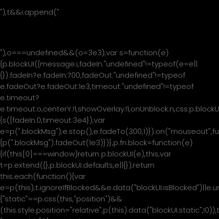
"),t&&i.append("
"+t+"
"),o===undefined&&(o=3e3);var s=function(e)
{p.blockUI({message:i,fadeIn:"undefined"!=typeof(e=e||
{}).fadeIn?e.fadeIn:700,fadeOut:"undefined"!=typeof
e.fadeOut?e.fadeOut:1e3,timeout:"undefined"!=typeof
e.timeout?
e.timeout:o,centerY:!1,showOverlay:!1,onUnblock:n,css:p.blockU
{s({fadeIn:0,timeout:3e4});var
e=p(".blockMsg");e.stop(),e.fadeTo(300,1)}).on("mouseout",fu
{p(".blockMsg").fadeOut(1e3)})},p.fn.block=function(e)
{if(this[0]===window)return p.blockUI(e),this;var
t=p.extend({},p.blockUI.defaults,e||{});return
this.each(function(){var
e=p(this);t.ignoreIfBlocked&&e.data("blockUI.isBlocked")||e.u
{"static"==p.css(this,"position")&&
(this.style.position="relative",p(this).data("blockUI.static",!0)